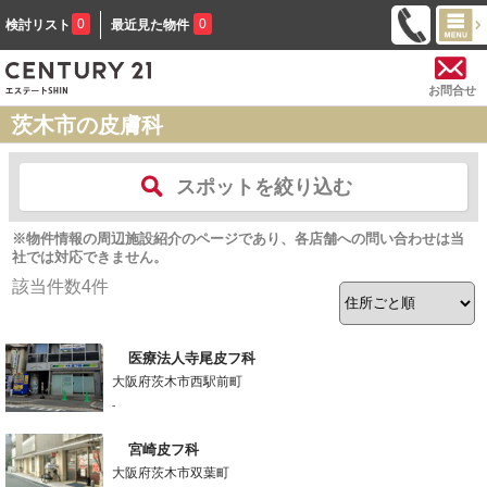
0
0
検討リスト
最近見た物件
お問合せ
茨木市の皮膚科
スポットを絞り込む
※物件情報の周辺施設紹介のページであり、各店舗への問い合わせは当
社では対応できません。
該当件数
4
件
医療法人寺尾皮フ科
大阪府茨木市西駅前町
-
宮崎皮フ科
大阪府茨木市双葉町