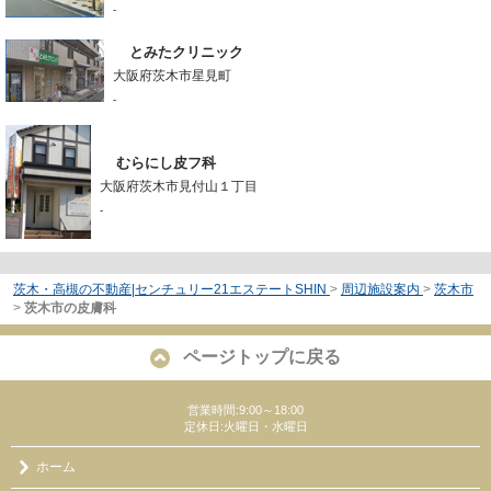
-
とみたクリニック
大阪府茨木市星見町
-
むらにし皮フ科
大阪府茨木市見付山１丁目
-
茨木・高槻の不動産|センチュリー21エステートSHIN
>
周辺施設案内
>
茨木市
>
茨木市の皮膚科
ページトップに戻る
営業時間:9:00～18:00
定休日:火曜日・水曜日
ホーム