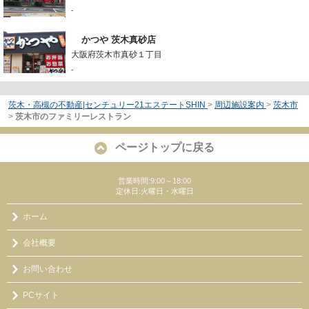
-
かつや 茨木真砂店
大阪府茨木市真砂１丁目
-
茨木・高槻の不動産|センチュリー21エステートSHIN
>
周辺施設案内
>
茨木市
>
茨木市のファミリーレストラン
ページトップに戻る
営業時間:9:00～18:00
定休日:火曜日・水曜日
ホーム
会社概要
お問い合わせ
PCサイト