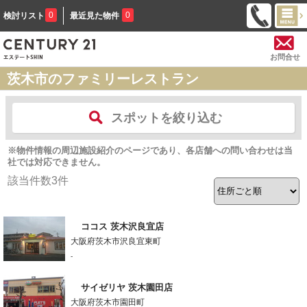
0
0
検討リスト
最近見た物件
お問合せ
茨木市のファミリーレストラン
スポットを絞り込む
※物件情報の周辺施設紹介のページであり、各店舗への問い合わせは当
社では対応できません。
該当件数
3
件
ココス 茨木沢良宜店
大阪府茨木市沢良宜東町
-
サイゼリヤ 茨木園田店
大阪府茨木市園田町