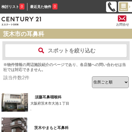
0
0
検討リスト
最近見た物件
お問合せ
茨木市の耳鼻科
スポットを絞り込む
※物件情報の周辺施設紹介のページであり、各店舗への問い合わせは当
社では対応できません。
該当件数
2
件
須藤耳鼻咽喉科
大阪府茨木市大池１丁目
-
茨木やまもと耳鼻科