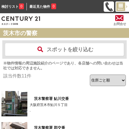
0
0
検討リスト
最近見た物件
お問合せ
茨木市の警察
スポットを絞り込む
※物件情報の周辺施設紹介のページであり、各店舗への問い合わせは当
社では対応できません。
該当件数
11
件
茨木警察署 鮎川交番
大阪府茨木市鮎川５丁目
-
茨木警察署 郡交番