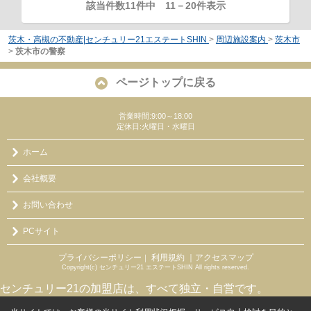
該当件数11件中
11
－
20
件表示
茨木・高槻の不動産|センチュリー21エステートSHIN
>
周辺施設案内
>
茨木市
>
茨木市の警察
ページトップに戻る
営業時間:9:00～18:00
定休日:火曜日・水曜日
ホーム
会社概要
お問い合わせ
PCサイト
プライバシーポリシー
利用規約
｜アクセスマップ
｜
Copyright(c) センチュリー21 エステートSHIN All rights reserved.
センチュリー21の加盟店は、すべて独立・自営です。