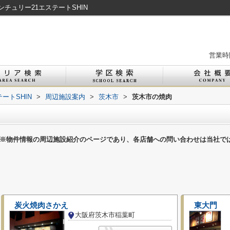
チュリー21エステートSHIN
営業時間
ートSHIN
>
周辺施設案内
>
茨木市
>
茨木市の焼肉
※物件情報の周辺施設紹介のページであり、各店舗への問い合わせは当社で
炭火焼肉さかえ
東大門
大阪府茨木市稲葉町