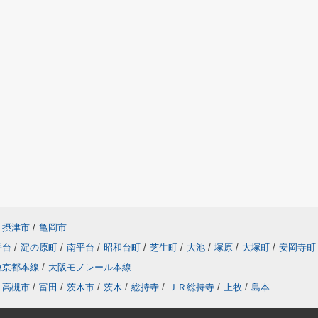
摂津市
/
亀岡市
手台
/
淀の原町
/
南平台
/
昭和台町
/
芝生町
/
大池
/
塚原
/
大塚町
/
安岡寺町
急京都本線
/
大阪モノレール本線
高槻市
/
富田
/
茨木市
/
茨木
/
総持寺
/
ＪＲ総持寺
/
上牧
/
島本