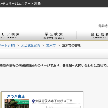
チュリー21エステートSHIN
営業時間
ートSHIN
>
周辺施設案内
>
茨木市
>
茨木市の書店
※物件情報の周辺施設紹介のページであり、各店舗への問い合わせは当社で
さつき書店
大阪府茨木市下穂積４丁目