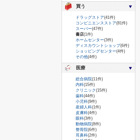
買う
ドラッグストア
(41件)
コンビニエンスストア
(81件)
スーパー
(47件)
書店
(1件)
ホームセンター
(3件)
ディスカウントショップ
(6件)
ショッピングセンター
(4件)
その他
(4件)
医療
総合病院
(11件)
内科
(15件)
クリニック
(15件)
歯科
(44件)
小児科
(9件)
産婦人科
(1件)
皮膚科
(4件)
眼科
(3件)
動物病院
(8件)
整骨院
(6件)
耳鼻科
(2件)