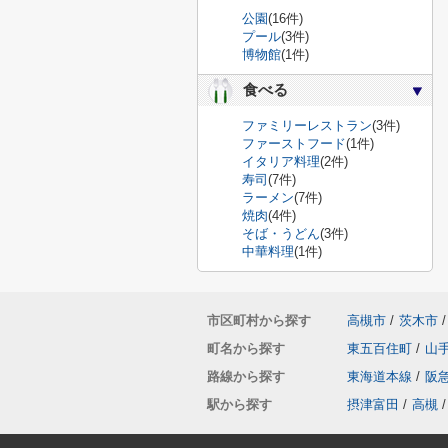
公園
(16件)
プール
(3件)
博物館
(1件)
食べる
ファミリーレストラン
(3件)
ファーストフード
(1件)
イタリア料理
(2件)
寿司
(7件)
ラーメン
(7件)
焼肉
(4件)
そば・うどん
(3件)
中華料理
(1件)
市区町村から探す
高槻市
/
茨木市
/
町名から探す
東五百住町
/
山
路線から探す
東海道本線
/
阪
駅から探す
摂津富田
/
高槻
/