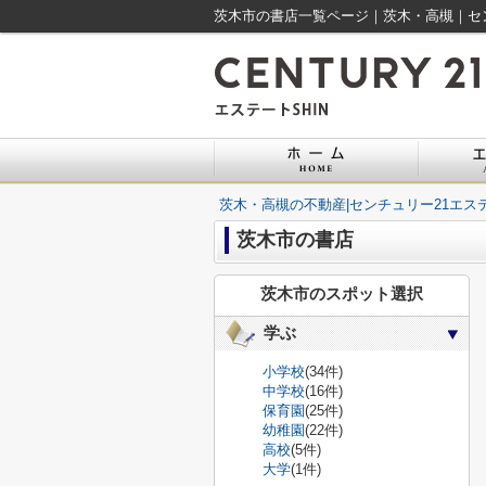
茨木市の書店一覧ページ｜茨木・高槻｜セン
茨木・高槻の不動産|センチュリー21エステ
茨木市の書店
茨木市のスポット選択
学ぶ
小学校
(34件)
中学校
(16件)
保育園
(25件)
幼稚園
(22件)
高校
(5件)
大学
(1件)