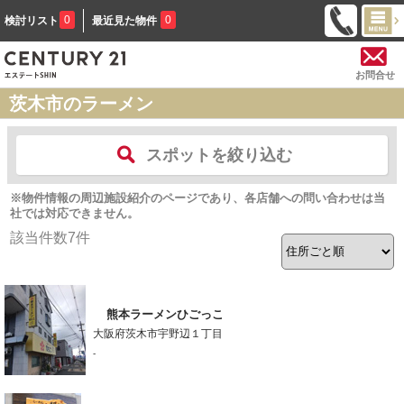
0
0
検討リスト
最近見た物件
お問合せ
茨木市のラーメン
スポットを絞り込む
※物件情報の周辺施設紹介のページであり、各店舗への問い合わせは当
社では対応できません。
該当件数
7
件
熊本ラーメンひごっこ
大阪府茨木市宇野辺１丁目
-