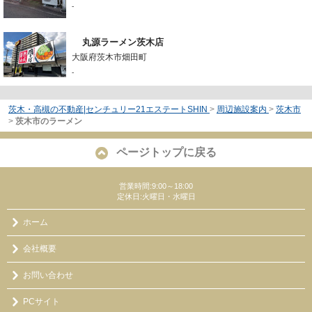
-
丸源ラーメン茨木店
大阪府茨木市畑田町
-
茨木・高槻の不動産|センチュリー21エステートSHIN
>
周辺施設案内
>
茨木市
>
茨木市のラーメン
ページトップに戻る
営業時間:9:00～18:00
定休日:火曜日・水曜日
ホーム
会社概要
お問い合わせ
PCサイト