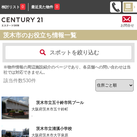
0
0
検討リスト
最近見た物件
お問合せ
茨木市のお役立ち情報一覧
スポットを絞り込む
※物件情報の周辺施設紹介のページであり、各店舗への問い合わせは当
社では対応できません。
該当件数
530
件
茨木市立五十鈴市民プール
大阪府茨木市五十鈴町
-
茨木市立清溪小学校
大阪府茨木市大字泉原