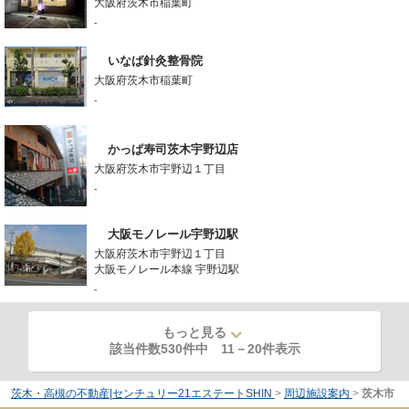
大阪府茨木市稲葉町
-
いなば針灸整骨院
大阪府茨木市稲葉町
-
かっぱ寿司茨木宇野辺店
大阪府茨木市宇野辺１丁目
-
大阪モノレール宇野辺駅
大阪府茨木市宇野辺１丁目
大阪モノレール本線 宇野辺駅
-
もっと見る
該当件数530件中
11
－
20
件表示
茨木・高槻の不動産|センチュリー21エステートSHIN
>
周辺施設案内
>
茨木市