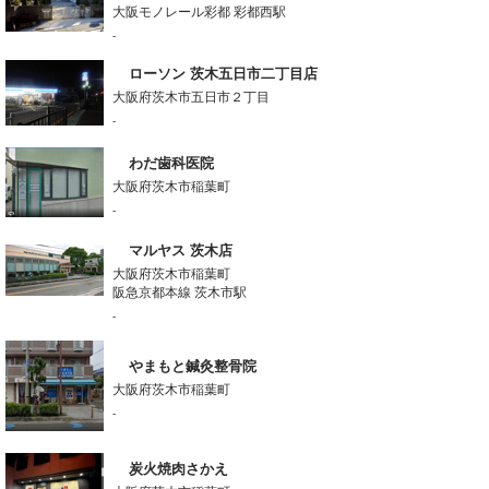
大阪モノレール彩都 彩都西駅
-
ローソン 茨木五日市二丁目店
大阪府茨木市五日市２丁目
-
わだ歯科医院
大阪府茨木市稲葉町
-
マルヤス 茨木店
大阪府茨木市稲葉町
阪急京都本線 茨木市駅
-
やまもと鍼灸整骨院
大阪府茨木市稲葉町
-
炭火焼肉さかえ