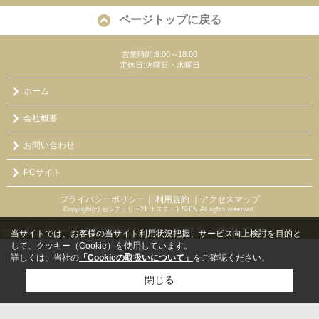
ページトップに戻る
営業時間:9:00～18:00
定休日:火曜日・水曜日
ホーム
会社概要
お問い合わせ
PCサイト
プライバシーポリシー
利用規約
｜アクセスマップ
｜
Copyright(c) センチュリー21 エステートSHIN All rights reserved.
センチュリー21の加盟店は、すべて独立・自営です。
当サイトでは、お客様の当サイト利用状況把握、サービス向上検討を目的と
して、クッキー（Cookie）を使用しています。
詳しくは、当社の
「Cookieの取扱いについて」
をご確認ください。
閉じる