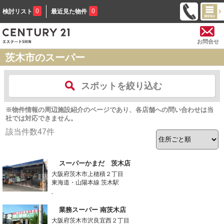
0
0
検討リスト
最近見た物件
お問合せ
茨木市のスーパー
スポットを絞り込む
※物件情報の周辺施設紹介のページであり、各店舗への問い合わせは当
社では対応できません。
該当件数
47
件
スーパーかまだ 茨木店
大阪府茨木市上穂積２丁目
東海道・山陽本線 茨木駅
-
業務スーパー 南茨木店
大阪府茨木市沢良宜西２丁目