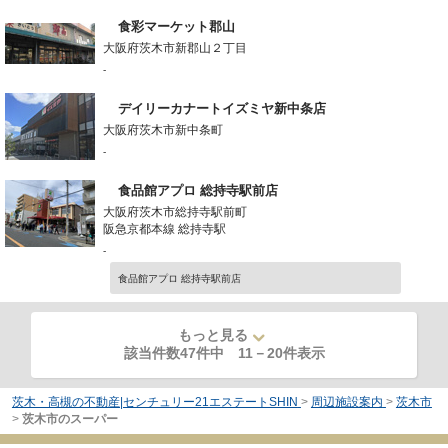
食彩マーケット郡山
大阪府茨木市新郡山２丁目
-
デイリーカナートイズミヤ新中条店
大阪府茨木市新中条町
-
食品館アプロ 総持寺駅前店
大阪府茨木市総持寺駅前町
阪急京都本線 総持寺駅
-
食品館アプロ 総持寺駅前店
もっと見る
該当件数47件中
11
－
20
件表示
茨木・高槻の不動産|センチュリー21エステートSHIN
>
周辺施設案内
>
茨木市
>
茨木市のスーパー