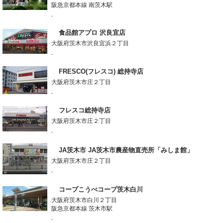
阪急京都本線 南茨木駅
-
食品館アプロ 沢良宜店
大阪府茨木市沢良宜浜２丁目
-
FRESCO(フレスコ) 総持寺店
大阪府茨木市庄２丁目
-
フレスコ総持寺店
大阪府茨木市庄２丁目
-
JA茨木市 JA茨木市農産物直売所「みしま館」
大阪府茨木市庄２丁目
-
コープこうべコープ茨木白川
大阪府茨木市白川２丁目
阪急京都本線 茨木市駅
-